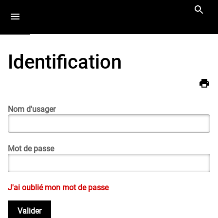
Aller
Navigation
Accès
Connexion
au
directs
contenu
Identification
Vous
LASSP
êtes
ici :
Nom d'usager
Mot de passe
J'ai oublié mon mot de passe