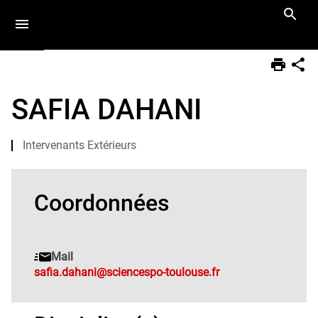
Aller
Navigation
Accès
Connexion
au
directs
contenu
Vous
Accueil
êtes
SAFIA DAHANI
ici :
Equipe
Docteur·e·s
Intervenants Extérieurs
Coordonnées
Mail
safia.dahani@sciencespo-toulouse.fr