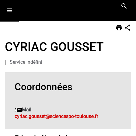
Aller
Navigation
Accès
Connexion
au
directs
contenu
Vous
Accueil
êtes
CYRIAC GOUSSET
ici :
Equipe
Doctorants
Service indéfini
Coordonnées
Mail
cyriac.gousset@sciencespo-toulouse.fr