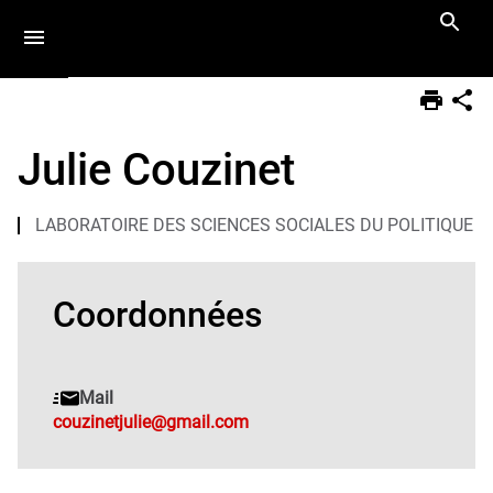
Aller
Navigation
Accès
Connexion
au
directs
contenu
Vous
Accueil
êtes
Julie Couzinet
ici :
Equipe
Doctorants
LABORATOIRE DES SCIENCES SOCIALES DU POLITIQUE
Coordonnées
Mail
couzinetjulie@gmail.com