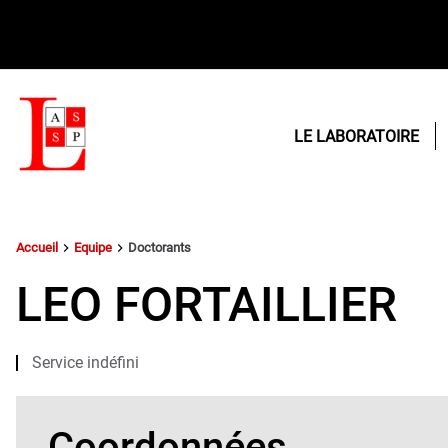
LE LABORATOIRE
Vous
Accueil
Equipe
Doctorants
êtes
ici :
LEO FORTAILLIER
Service indéfini
Coordonnées