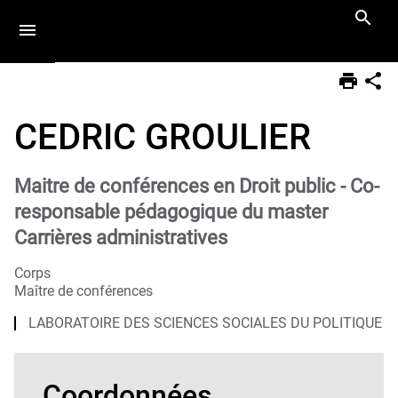
Aller
Navigation
Accès
Connexion
au
directs
contenu
Vous
Accueil
êtes
CEDRIC GROULIER
ici :
Equipe
Enseignants-
chercheur
Maitre de conférences en Droit public - Co-
responsable pédagogique du master
Carrières administratives
Corps
Maître de conférences
LABORATOIRE DES SCIENCES SOCIALES DU POLITIQUE
Coordonnées